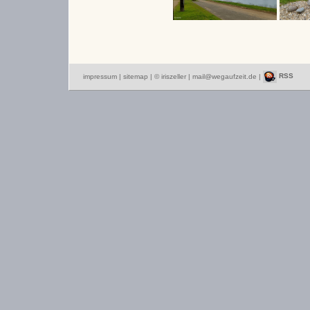
impressum
|
sitemap
| © iriszeller |
mail@wegaufzeit.de
|
RSS