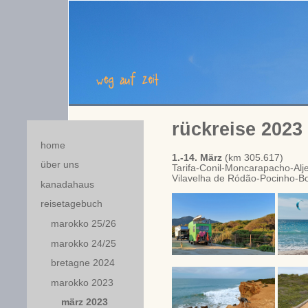
rückreise 2023 .
home
1.-14. März
(km 305.617)
über uns
Tarifa-Conil-Moncarapacho-Alj
Vilavelha de Ródão-Pocinho-Bo
kanadahaus
reisetagebuch
marokko 25/26
marokko 24/25
bretagne 2024
marokko 2023
märz 2023