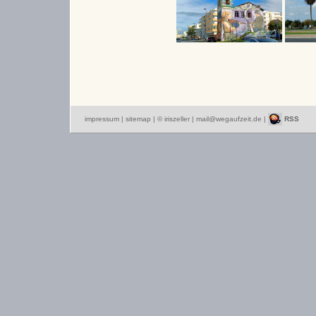
impressum
|
sitemap
| © iriszeller |
mail@wegaufzeit.de
|
RSS