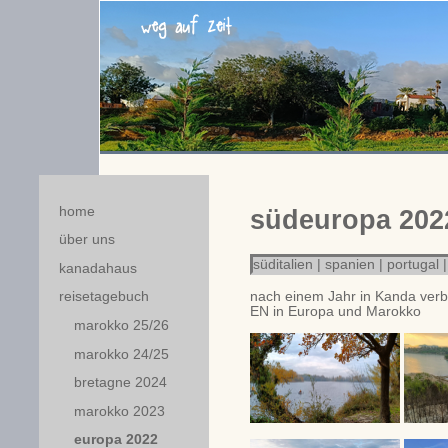
home
südeuropa 2022
über uns
süditalien
|
spanien
|
portugal
|
kanadahaus
nach einem Jahr in Kanda verb
reisetagebuch
EN in Europa und Marokko
marokko 25/26
marokko 24/25
bretagne 2024
marokko 2023
europa 2022