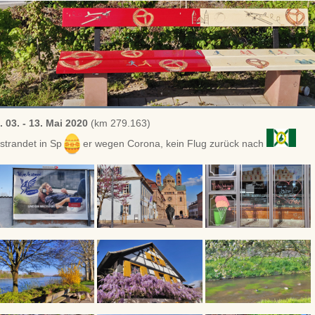
. 03. - 13. Mai 2020
(km 279.163)
strandet in Sp
er wegen Corona, kein Flug zurück nach