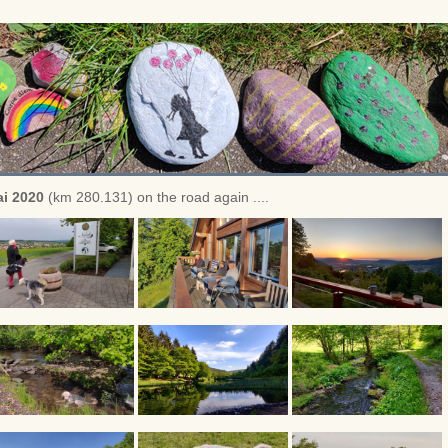
i 2020
(km 280.131) on the road again ....