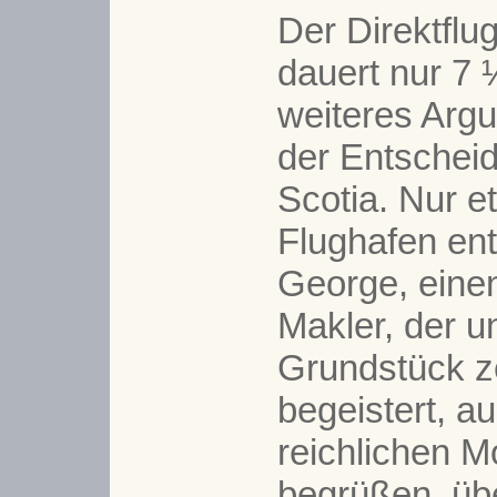
Der Direktflu
dauert nur 7 
weiteres Arg
der Entschei
Scotia. Nur 
Flughafen entf
George, eine
Makler, der u
Grundstück ze
begeistert, a
reichlichen M
begrüßen, üb