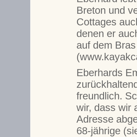
Breton und ve
Cottages auch
denen er auc
auf dem Bras 
(www.kayakc
Eberhards Em
zurückhaltend
freundlich. S
wir, dass wir 
Adresse abge
68-jährige (s