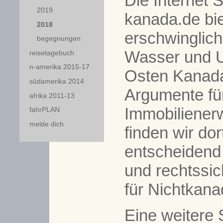
Die Internet
2019
kanada.de bie
2018
erschwinglic
begegnungen
Wasser und U
reisetagebuch
n-amerika 2015-17
Osten Kanad
südamerika 2014
Argumente fü
afrika 2011-13
Immobiliener
fahrPLAN
melde dich
finden wir dor
entscheidend 
und rechtssic
für Nichtkanad
Eine weitere 