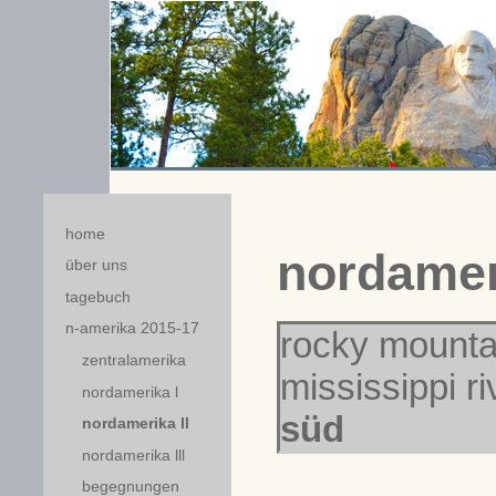
home
nordameri
über uns
tagebuch
n-amerika 2015-17
rocky mount
zentralamerika
mississippi ri
nordamerika l
süd
nordamerika ll
nordamerika lll
begegnungen