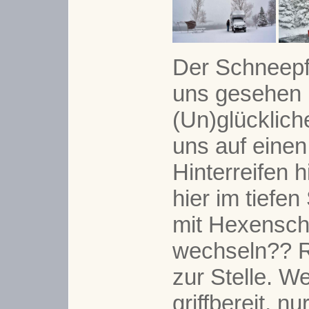
Der Schneepf
uns gesehen u
(Un)glücklich
uns auf einen
Hinterreifen h
hier im tiefe
mit Hexensch
wechseln?? R
zur Stelle. W
griffbereit, n