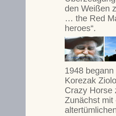
den Weißen z
… the Red Ma
heroes“.
1948 begann 
Korezak Ziol
Crazy Horse z
Zunächst mit
altertümliche