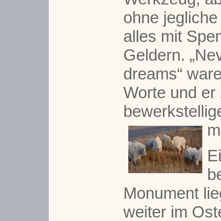
ohne jegliche 
alles mit Spe
Geldern. „Nev
dreams“ ware
Worte und er
bewerkstelli
m
E
b
Monument lie
weiter im Ost