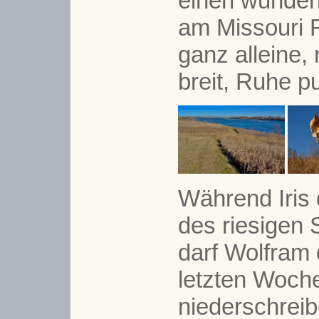
einen wunderb
am Missouri R
ganz alleine,
breit, Ruhe pu
Während Iris
des riesigen 
darf Wolfram 
letzten Woch
niederschreib