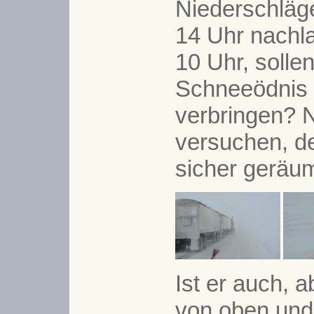
Niederschläg
14 Uhr nachla
10 Uhr, sollen
Schneeödnis 
verbringen? N
versuchen, d
sicher geräum
Ist er auch, 
von oben und