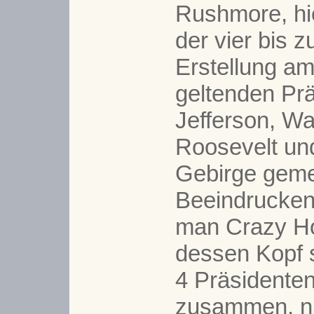
Rushmore, hie
der vier bis z
Erstellung a
geltenden Prä
Jefferson, Wa
Roosevelt un
Gebirge geme
Beeindrucken
man Crazy Ho
dessen Kopf s
4 Präsidente
zusammen, nu