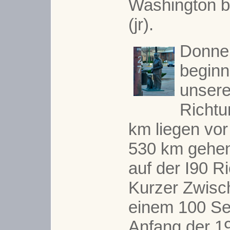
Washington b
(jr).
Donner
beginn
unser
Richtu
km liegen vor
530 km gehen
auf der I90 R
Kurzer Zwisch
einem 100 Se
Anfang der 1