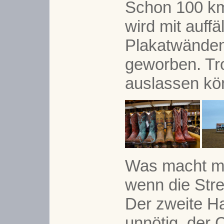
Schon 100 km
wird mit auffä
Plakatwänden
geworben. Tr
auslassen kö
Was macht ma
wenn die Stre
Der zweite Ha
unnötig, der 