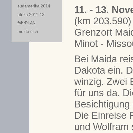
südamerika 2014
11. - 13. No
afrika 2011-13
(km 203.590
fahrPLAN
Grenzort Maid
melde dich
Minot - Misso
Bei Maida rei
Dakota ein. D
winzig. Zwei 
für uns da. 
Besichtigung 
Die Einreise F
und Wolfram s