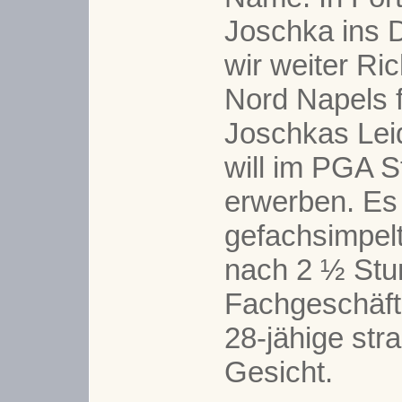
Joschka ins D
wir weiter R
Nord Napels f
Joschkas Lei
will im PGA S
erwerben. Es
gefachsimpelt
nach 2 ½ Stu
Fachgeschäft 
28-jähige str
Gesicht.