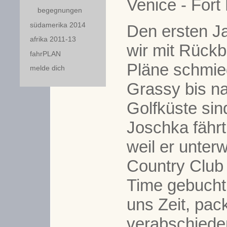
Venice - Fort
begegnungen
südamerika 2014
Den ersten J
afrika 2011-13
wir mit Rück
fahrPLAN
Pläne schmi
melde dich
Grassy bis n
Golfküste sin
Joschka fährt
weil er unte
Country Club 
Time gebucht 
uns Zeit, pac
verabschiede