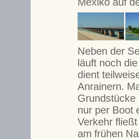
Mexiko auf de
Neben der Se
läuft noch di
dient teilwei
Anrainern. M
Grundstücke
nur per Boot 
Verkehr fließ
am frühen Na