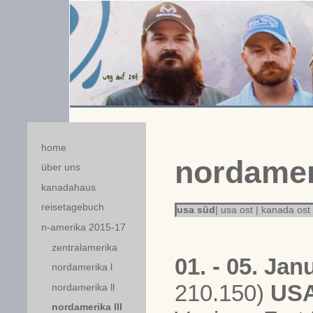
home
nordameri
über uns
kanadahaus
reisetagebuch
usa süd
|
usa ost
|
kanada ost
n-amerika 2015-17
zentralamerika
01. - 05. Ja
nordamerika l
210.150)
USA
nordamerika ll
nordamerika lll