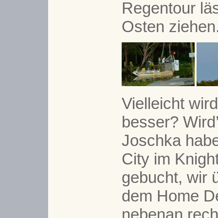
Regentour läs
Osten ziehen
Vielleicht wir
besser? Wird’
Joschka haben
City im Knigh
gebucht, wir 
dem Home De
nebenan recht