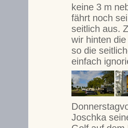
keine 3 m neb
fährt noch s
seitlich aus.
wir hinten di
so die seitli
einfach ignori
Donnerstagvor
Joschka seine