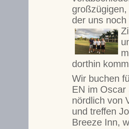
großzügigen, 
der uns noch 
Zi
u
m
dorthin komm
Wir buchen f
EN im Oscar 
nördlich von 
und treffen J
Breeze Inn, w