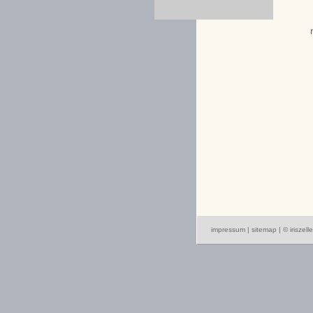
impressum
|
sitemap
| © iriszelle